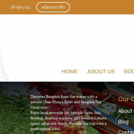
เข้าสู่ระบบ
สมัครสมาชิก
HOME
ABOUT US
BO
Discover Bangkok from the water with a
Our 
private Chao Phraya River and Bangkok Noi
Canal tour.
About 
Enjoy local riverside life, temple visits, fish
feeding, floating markets, and beautiful photo
Blog
spots—all in one family-friendly day trip with a
professional crew.
Conta